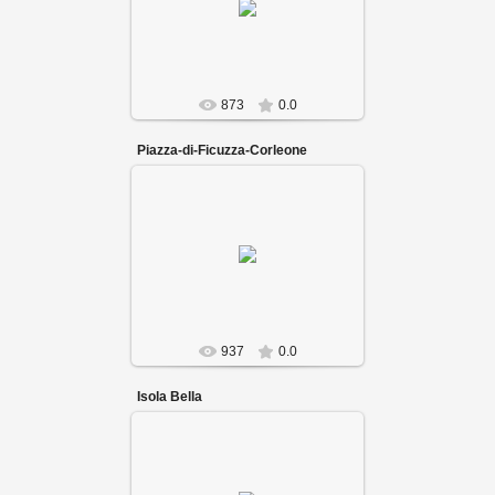
873
0.0
Piazza-di-Ficuzza-Corleone
937
0.0
Isola Bella