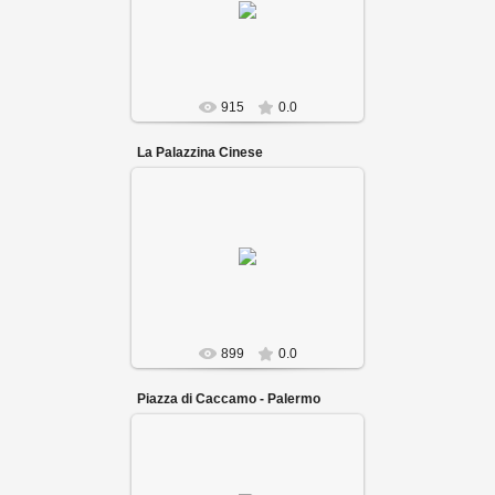
915
0.0
La Palazzina Cinese
899
0.0
Piazza di Caccamo - Palermo