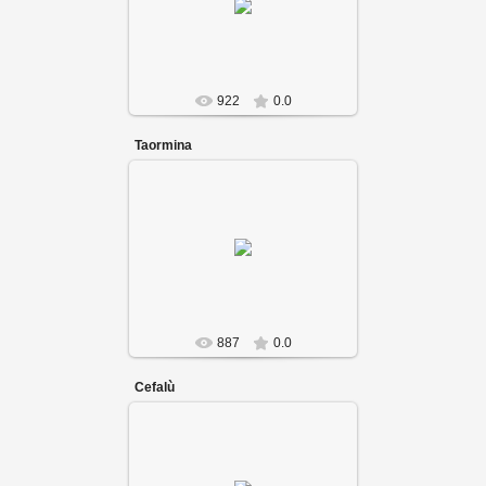
922
0.0
Taormina
887
0.0
Cefalù