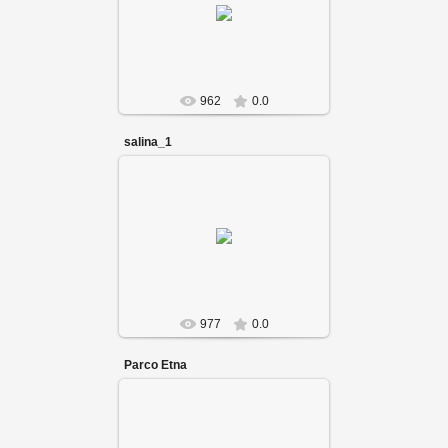
962
0.0
salina_1
977
0.0
Parco Etna