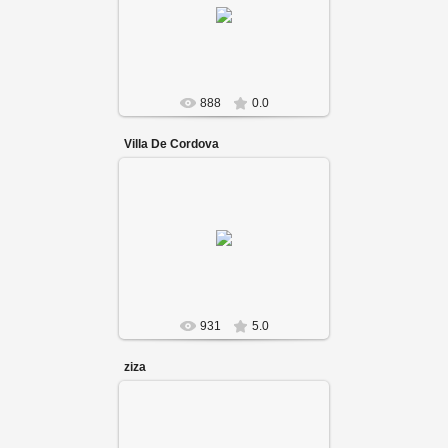
888
0.0
Villa De Cordova
931
5.0
ziza