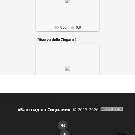
850
0.0
Riserva dello Zingaro 1
840
0.0
ostrov_sicilia
Я в соцсетях
Piazza Duomo di Catania
«Ваш гид на Сицилии»
, © 2015-2026