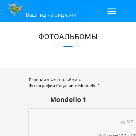
Ваш гид на Сицилии
ГЛАВНАЯ
ЭКСКУРСИИ
ГАЛЕРЕЯ
ОТЗЫВЫ
Главная
»
Фотоальбом
»
Фотографии Сицилии
» Mondello 1
КОНТАКТЫ
Mondello 1
ОБО МНЕ
817
В реальном р
Добавлено
17 Авг 20