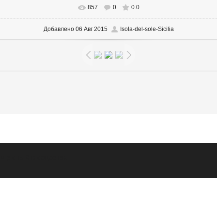
857
0
0.0
В реальном размере
754x507
/ 140.7Kb
Добавлено
06 Авг 2015
Isola-del-sole-Sicilia
v_sicilia
Я в соцсетях