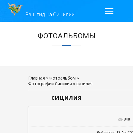
Ваш гид на Сицилии
ГЛАВНАЯ
ЭКСКУРСИИ
ГАЛЕРЕЯ
ОТЗЫВЫ
Главная
»
Фотоальбом
»
Фотографии Сицилии
» сицилия
КОНТАКТЫ
сицилия
ОБО МНЕ
848
В реальном р
Добавлено
17 Авг 20