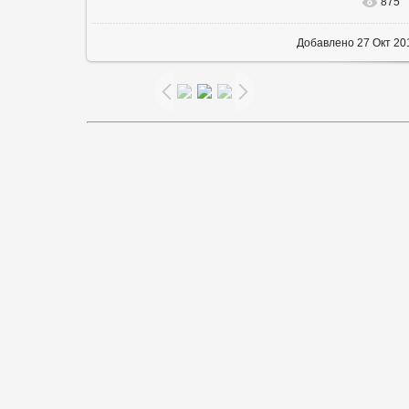
875
В реальном р
Добавлено
27 Окт 2