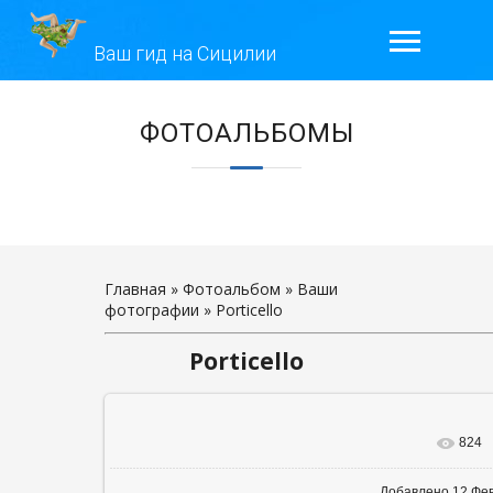
Ваш гид на Сицилии
ГЛАВНАЯ
ЭКСКУРСИИ
ГАЛЕРЕЯ
ОТЗЫВЫ
Главная
»
Фотоальбом
»
Ваши
фотографии
» Porticello
КОНТАКТЫ
Porticello
ОБО МНЕ
824
В реальном р
Добавлено
12 Фе