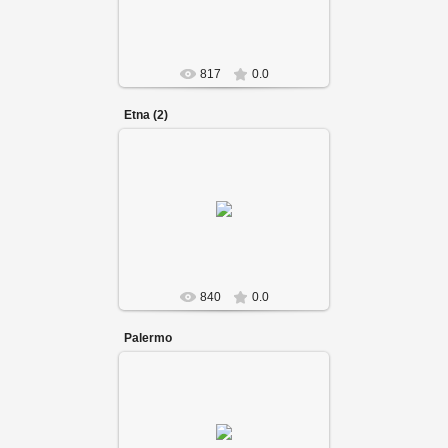
817
0.0
Etna (2)
840
0.0
Palermo