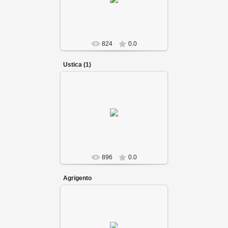
824
0.0
Ustica (1)
896
0.0
Agrigento