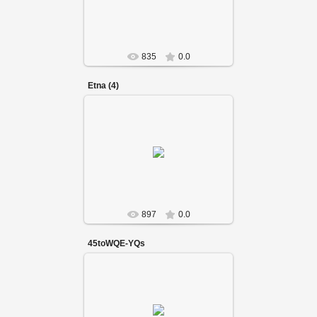
835
0.0
Etna (4)
897
0.0
45toWQE-YQs