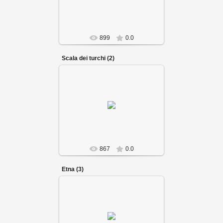
899
0.0
Scala dei turchi (2)
867
0.0
Etna (3)