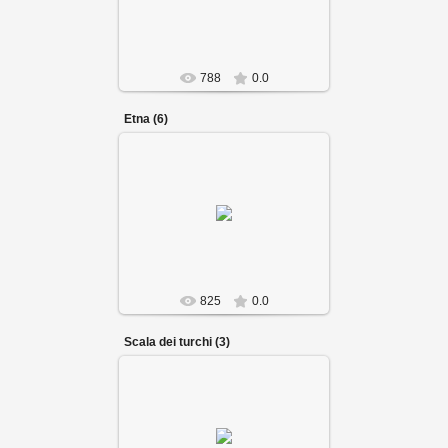
788
0.0
Etna (6)
825
0.0
Scala dei turchi (3)