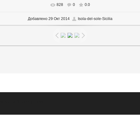
828
0
0.0
В реальном размере
720x351
/ 113.7Kb
Добавлено
29 Окт 2014
Isola-del-sole-Sicilia
v_sicilia
Я в соцсетях