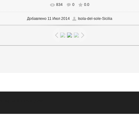
834
0
0.0
В реальном размере
1600x1200
/ 130.1Kb
Добавлено
11 Июл 2014
Isola-del-sole-Sicilia
v_sicilia
Я в соцсетях