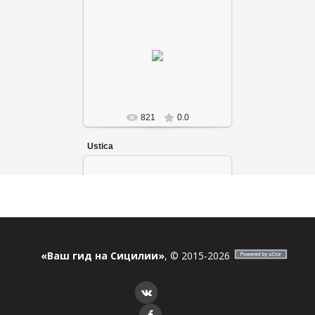
821
0.0
Ustica
ostrov_sicilia
Я в соцсетях
«Ваш гид на Сицилии»
, © 2015-2026
812
0.0
393526