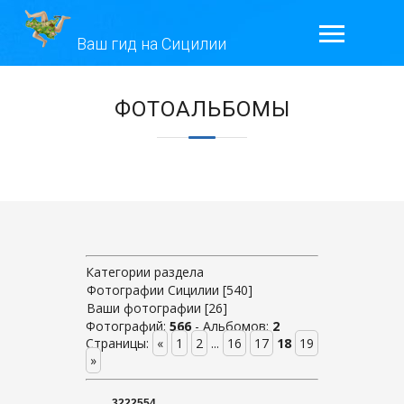
Ваш гид на Сицилии
ГЛАВНАЯ
ЭКСКУРСИИ
ГАЛЕРЕЯ
ОТЗЫВЫ
Категории раздела
КОНТАКТЫ
Фотографии Сицилии
[540]
Ваши фотографии
[26]
ОБО МНЕ
Фотографий:
566
- Альбомов:
2
Страницы
:
«
1
2
...
16
17
18
19
»
3222554