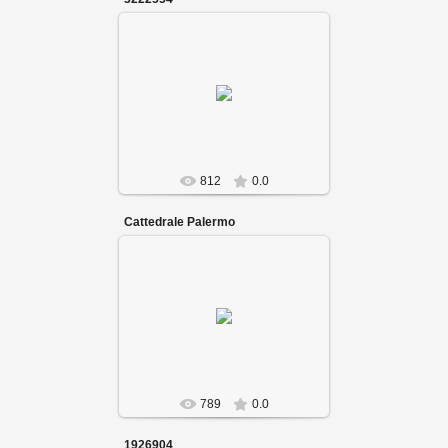
812
0.0
Cattedrale Palermo
789
0.0
1926904