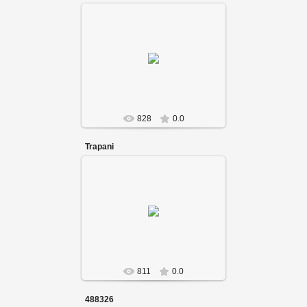
828
0.0
Trapani
811
0.0
488326